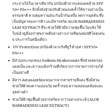
กระจ่างใสในเวลาเดียวกัน ปกป้องผิวจากแสงแดดด้วย SPF 
50+ PA+++ อีกทั้งยังช่วยปรับผิวหมองคล้ำให้ขาวอย่างเป็น
ธรรมชาติ ควบคุมความมัน กันน้ำกันเหงื่อ ลดการอุดตัน ซึ่ง
เป็นปัญหาของการสิว เละมีสารสกัด ALOE BARBADENSIS 
LEAF EXTRACT ที่จะช่วยให้ผิวมีความชุ่มชื้น ไม่แห้ง ให้
ใบหน้าดูมีออร่าสุขภาพดีอย่างสาวเกาหลีคุณสมบัติโดดเด่น 
4 ประการในหนึ่งเดียว
 UV Protection ปกป้องผิวจากรังสียูวี ด้วยค่า SPF50+ 
PA+++
มีส่วนประกอบของ Sodium Hyaluronate ซึ่งช่วยลดรอย
แผลเป็น และความแห้งกร้านที่เกิดจากการขาดการบำรุงได้
เป็นอย่างดี
มีสาร Astaxanthin พบมากจากสาหร่ายสีแดง ซึ่งมีส่วน
ช่วยให้ผิวคงความอ่อนวัย ลดริ้วรอย ความหย่อนคล้อยและ
จุดด่างดำ
ช่วยให้ผิวชุ่มชื้นด้วยสารสกัดจากว่านหางจระเข้ (ALOE 
BARBADENSIS LEAF EXTRACT)