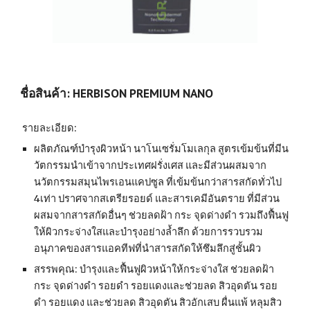
ชื่อสินค้า: HERBISON PREMIUM NANO
 รายละเอียด: 
ผลิตภัณฑ์บำรุงผิวหน้า นาโนเซรั่มโมเลกุล สูตรเข้มข้นที่มีน
วัตกรรมนำเข้าจากประเทศฝรั่งเศส และมีส่วนผสมจาก
นวัตกรรมสมุนไพรเอนแคปซูล ที่เข้มข้นกว่าสารสกัดทั่วไป 
4เท่า ปราศจากสเตรียรอยด์ และสารเคมีอันตราย ที่มีส่วน
ผสมจากสารสกัดอื่นๆ ช่วยลดฝ้า กระ จุดด่างดำ รวมถึงฟื้นฟู 
ให้ผิวกระจ่างใสและบำรุงอย่างล้ำลึก ด้วยการรวบรวม 
อนุภาคของสารแอคทีฟที่นำสารสกัดให้ซึมลึกสู่ชั้นผิว
สรรพคุณ: บำรุงและฟื้นฟูผิวหน้าให้กระจ่างใส ช่วยลดฝ้า 
กระ จุดด่างดำ รอยดำ รอยแดงและช่วยลด สิวอุดตัน รอย
ดำ รอยแดง และช่วยลด สิวอุดตัน สิวอักเสบ ผื่นแพ้ หลุมสิว